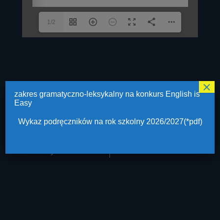
1/2
×
zakres gramatyczno-leksykalny na konkurs English is
Post
⟵
zakres
Easy
navigation
gramatyczno-
Wykaz podręczników na rok szkolny 2026/2027(*pdf)
leksykalny na
konkurs English is
Easy