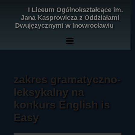
Skip
I Liceum Ogólnokształcące im.
to
Jana Kasprowicza z Oddziałami
content
Dwujęzycznymi w Inowrocławiu
zakres gramatyczno-
leksykalny na
konkurs English is
Easy