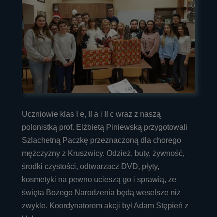
Uczniowie klas I e, II a i II c wraz z naszą
polonistką prof. Elżbietą Piniewską przygotowali
Szlachetną Paczkę przeznaczoną dla chorego
mężczyzny z Kruszwicy. Odzież, buty, żywność,
środki czystości, odtwarzacz DVD, płyty,
kosmetyki na pewno ucieszą go i sprawią, że
święta Bożego Narodzenia będą weselsze niż
zwykle. Koordynatorem akcji był Adam Stępień z