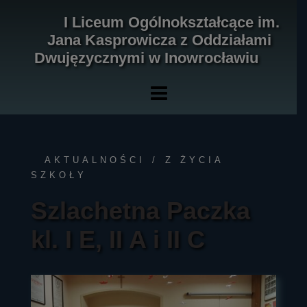
Skip
I Liceum Ogólnokształcące im.
to
Jana Kasprowicza z Oddziałami
content
Dwujęzycznymi w Inowrocławiu
AKTUALNOŚCI
Z ŻYCIA
SZKOŁY
Szlachetna Paczka
kl. I E, II A i II C