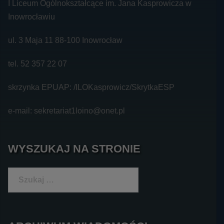
I Liceum Ogólnokształcące im. Jana Kasprowicza w
Inowrocławiu
ul. 3 Maja 11 88-100 Inowrocław
tel. 52 357 22 07
skrzynka EPUAP: /ILOKasprowicz/SkrytkaESP
e-mail: sekretariat1loino@onet.pl
WYSZUKAJ NA STRONIE
Szukaj: