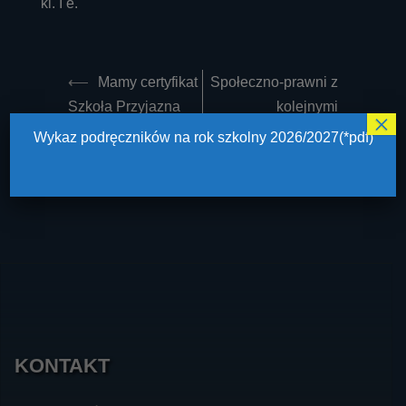
kl. I e.
Post
⟵
Mamy certyfikat
Społeczno-prawni z
navigation
Szkoła Przyjazna
kolejnymi
×
Osobom
osiągnięciami
⟶
Wykaz podręczników na rok szkolny 2026/2027(*pdf)
Niewidomym
KONTAKT