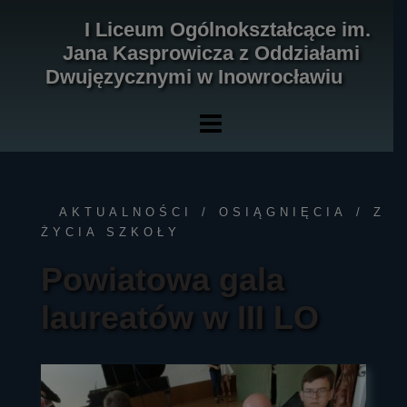
Skip
I Liceum Ogólnokształcące im.
to
Jana Kasprowicza z Oddziałami
content
Dwujęzycznymi w Inowrocławiu
AKTUALNOŚCI
OSIĄGNIĘCIA
Z
ŻYCIA SZKOŁY
Powiatowa gala
laureatów w III LO