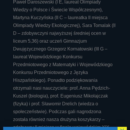
Paweł Daroszewski (I E, laureat Olimpiady
Wiedzy o Polsce i Świecie Współczesnym),
Martyna Kuczyńska (II C – laureatka II miejsca
Olimpiady Wiedzy Ekologicznej), Sara Tomalak (II
D – zdobywczyni najwyższej średniej ocen w
liceum 5,36) oraz uczeń Gimnazjum
Dwujęzycznego Grzegorz Kornatowski (III G –
laureat Wojewódzkiego Konkursu
Przedmiotowego z Matematyki i Wojewódzkiego
Konkursu Przedmiotowego z Języka
Hiszpańskiego). Ponadto podziękowania
otrzymali nasi nauczyciele: prof. Anna Pędzich-
Kuszel (biologia), prof. Eugeniusz Mikołajczak
(fizyka) i prof. Sławomir Drelich (wiedza o
społeczeństwie). Podczas gali nagrodzona
została również nasza drużyna koszykarzy –
zdobywcy II miejsca w finale wojewódzkim XIX