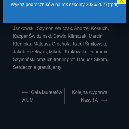
×
Wykaz podręczników na rok szkolny 2026/2027(*pdf)
Kujawsko-Pomorskiej Licealiady Szkół
Ponadgimnazjalnych w Koszykówce Chłopców:
Mateusz Stańczuk, Kamil Konieczka, Hubert
Jankowski, Szymon Walczak, Andrzej Kostuch,
Kacper Świdziński, Dawid Klimczak, Marcin
Klempka, Mateusz Grochola, Karol Śmiłowski,
Jakub Przekwas, Mikołaj Krokowski, Dobromir
Szymański oraz ich trener prof. Dariusz Sikora.
Serdecznie gratulujemy!
Post
⟵
Gala laureatów
Kolejna wyprawa
navigation
w UM
klasy I A
⟶