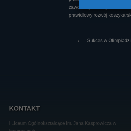
zawodnicy Przemysława Szmelt
prawidłowy rozwój koszykarsk
Post
⟵
Sukces w Olimpiadzi
navigati
KONTAKT
I Liceum Ogólnokształcące im. Jana Kasprowicza w