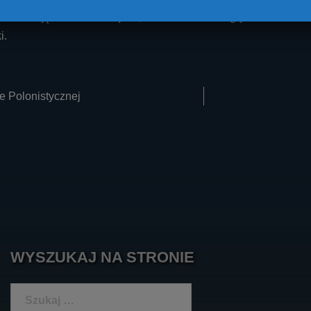
era zajęli ostatnie miejsce, ale ich start w rozgrywkach miał
i.
e Polonistycznej
on
WYSZUKAJ NA STRONIE
Szukaj: