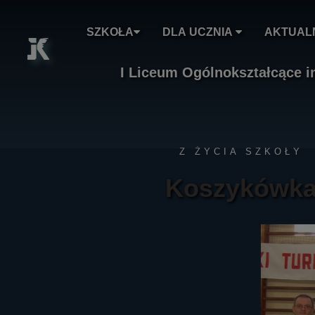
Skip
to
SZKOŁA
DLA UCZNIA
AKTUAL
content
I Liceum Ogólnokształcące 
Z ŻYCIA SZKOŁY
Koszykówka