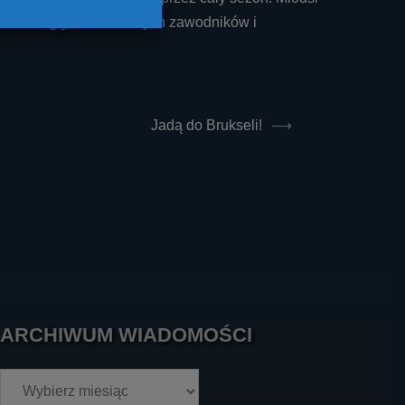
 na celu ogrywanie młodych zawodników i
Jadą do Brukseli!
⟶
ARCHIWUM WIADOMOŚCI
Archiwum
wiadomości